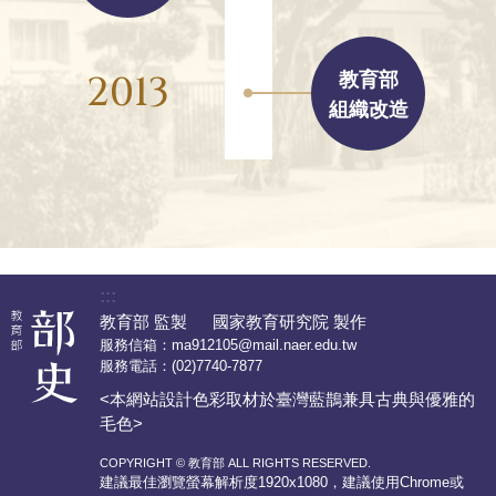
2013
教育部
組織改造
:::
教育部 監製 國家教育研究院 製作
服務信箱：
ma912105@mail.naer.edu.tw
服務電話：
(02)7740-7877
<本網站設計色彩取材於臺灣藍鵲兼具古典與優雅的
毛色>
COPYRIGHT © 教育部 ALL RIGHTS RESERVED.
建議最佳瀏覽螢幕解析度1920x1080，建議使用Chrome或