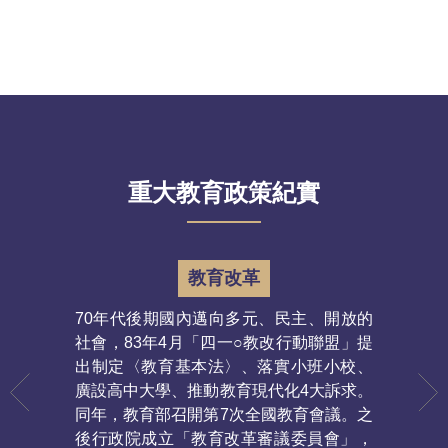
重大教育政策紀實
教育改革
70年代後期國內邁向多元、民主、開放的
多元入
社會，83年4月「四一○教改行動聯盟」提
考試專
出制定〈教育基本法〉、落實小班小校、
「考試
廣設高中大學、推動教育現代化4大訴求。
「招生
同年，教育部召開第7次全國教育會議。之
發、甄
後行政院成立「教育改革審議委員會」，
其原則