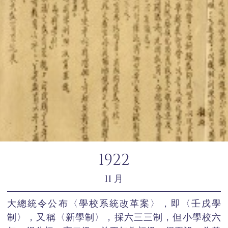
1922
11 月
大總統令公布〈學校系統改革案〉，即〈壬戌學
制〉，又稱〈新學制〉，採六三三制，但小學校六