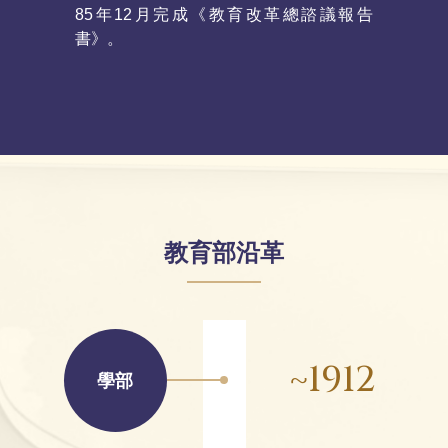
85年12月完成《教育改革總諮議報告
使各校
書》。
招收適才
教育部沿革
~1912
學部