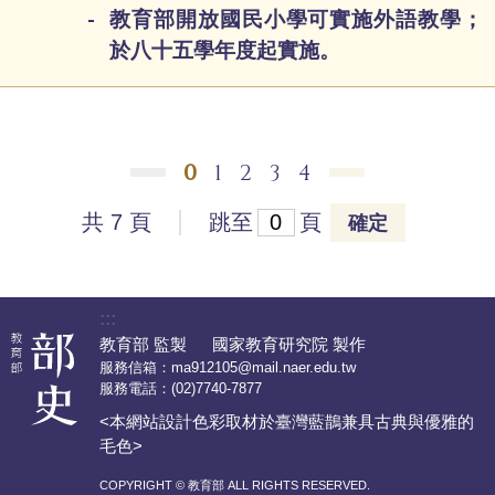
教育部開放國民小學可實施外語教學；
於八十五學年度起實施。
0
1
2
3
4
共 7 頁
跳至
頁
確定
:::
教育部 監製 國家教育研究院 製作
服務信箱：
ma912105@mail.naer.edu.tw
服務電話：
(02)7740-7877
<本網站設計色彩取材於臺灣藍鵲兼具古典與優雅的
毛色>
COPYRIGHT © 教育部 ALL RIGHTS RESERVED.