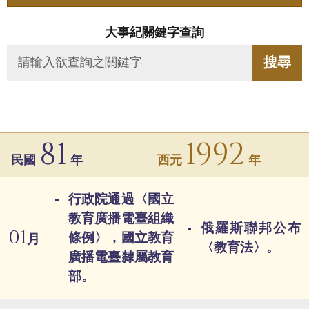
大事紀關鍵字查詢
81
1992
民國
年
西元
年
行政院通過〈國立
教育廣播電臺組織
俄羅斯聯邦公布
01
條例〉，國立教育
月
〈教育法〉。
廣播電臺隸屬教育
部。