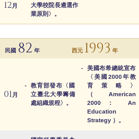
12
大學校院長遴選作
月
業原則〉。
82
1993
民國
年
西元
年
美國布希總統宣布
〈美國2000年教
教育部發布〈國
育策略〉
01
立臺北大學籌備
（American
月
處組織規程〉。
2000： An
Education
Strategy ）。